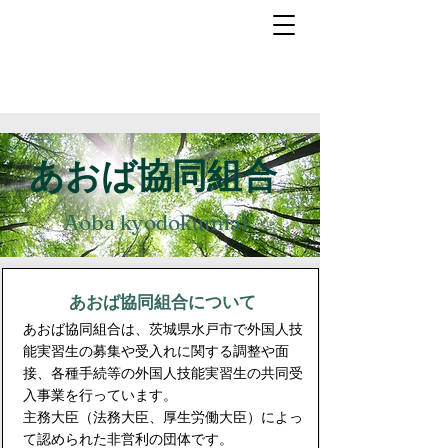
あおば協同組合
Aoba kyodokumiai
​あおば協同組合について
あおば協同組合は、茨城県水戸市で
外国人技
能実習生の募集や受入れに関する調整や面
接、各種手続等の外国人技能実習生の共同受
入事業を行っています。
主務大臣（法務大臣、厚生労働大臣）によっ
て認められた非営利の団体です。